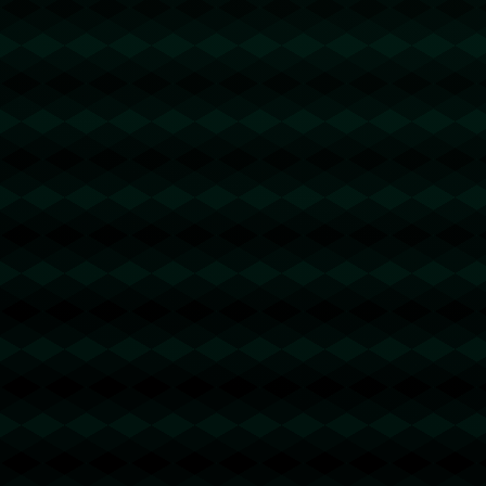
### **結語**
一場三分球大戰如同一場視覺饗宴，不僅顯示了隊伍的實力
未來的賽場上，這樣的“**三分雨戰**”無疑將成為一種全