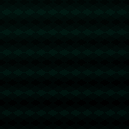
利，向我們展示了戰術、心態和科技完美融合的魅力。而在