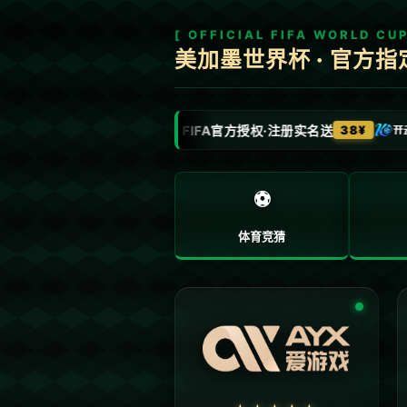
球隊三
### 球隊三分雨下 28記入賬：波傑姆談科爾指導與投手優