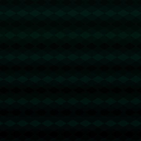
，更體現了現代籃球對細節的極致追求。以波傑姆和科爾為代表的這場勝
新的籃球常態。