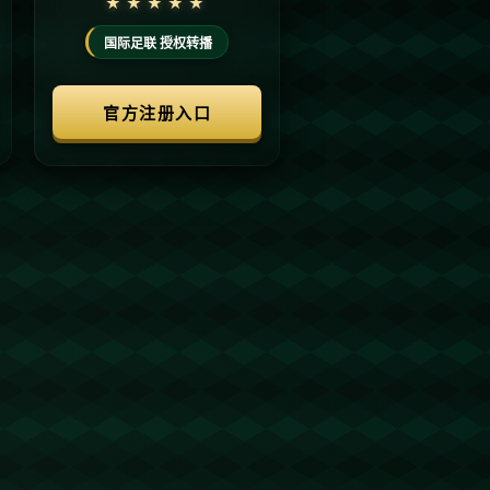
8記三分球**，幾乎主宰了比賽。這場比賽不僅令球迷們津津
策略和投手們的潛在優勢，無疑為這場勝利提供了更深層次
必不可少的得分手段，逐漸成為團隊進攻體系的核心組成部