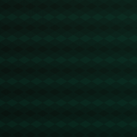
**科爾教練**在賽前所傳達的一個核心理念是“**節奏
恐慌。他講述的這一點正說明了團隊信任對於三分球戰術的
---
### **投手優勢的關鍵：信心與高效執行**
三分的命中率提升和投手的心理建設密不可分。波傑姆分享
訓練的方向，還教會我們如何應對壓力。”這意味著，當比
以波傑姆為首，他在本場貢獻了9記三分球，這不僅是其個
姆這樣的“定點射手”，受益於科爾的指導和隊友的策應，
---
### **案例分析：團隊與個人的完美結合**
透過這場比賽，我們可以從幾個層面進行分析。**首先是