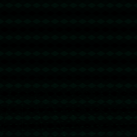
下一篇 : 拒絕離隊！阿紮爾希望履行完與皇馬的合同 備戰世界杯.
联系方式
CONTACT US
九游体育
姓名
邮箱
电话
内容