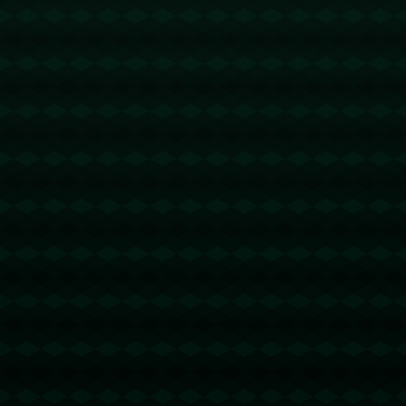
总之，快船队的**季后赛之路坎坷不平**，但只要他们能在
逆境中找到正确的方向，仍有望在未来的比赛中创造奇迹。
**调整、策略、机遇与挑战并存**，我们拭目以待他们的表
现。