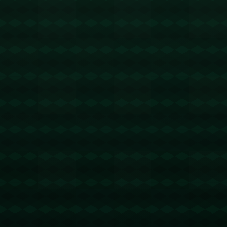
期间，勇士队通过提升其他球员的表现，如**乔丹·普尔**
等，以团队合作的方式弥补了巨星的缺席，依然取得了较好
的成绩。这种策略也可能是快船队值得借鉴的方向。
**未来前景：如何重振旗鼓**
不可否认，快船队本赛季面临的困难是显而易见的，但他们
也具备反弹的潜力。关键在于球队管理层和教练组如何在接
下来的比赛中保持淡定，积极激励球员，提高全队士气，并
在合适的时机加强阵容。此外，**随着季后赛的临近，赛程
安排和伤病恢复计划将是决定快船能否走远的重要因素**。