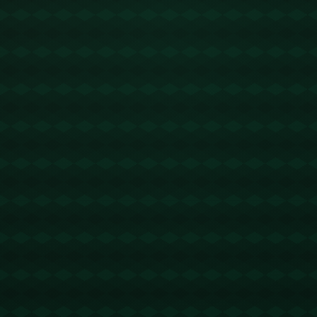
伤病是每一个体育团队在赛季中总会面临的问题，但对于快
船来说，他们本季的伤病频繁且严重。包括部分关键替补球
员在内的多名队员陆续受伤，这使得快船的替补阵容深度不
足。**在高强度的比赛中，没有强大的替补支持是非常危险
的**，因为主力球员在常规赛及季后赛中将承担更大的压力
和负担。
**应对挑战：策略和调整**
面对如此严峻的局面，快船需要采取紧急的应对措施。首
先，他们需要**调整战术策略**，从依赖巨星策略转向更为
均衡的团队合作。这样即使某一球员缺席，球队的整体实力
也不会受到巨大影响。此外，球队还要挖掘现有年轻球员的
潜力，让他们在场上承担更多责任。
一个值得参考的案例是去年的金州勇士队。在**库里**受伤