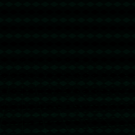
上一篇 : 西甲第29輪加的斯0-2皇家馬德裏 納喬阿森西奧4分鐘2球！皇馬強勢反彈拒絕連敗！.
下一篇 : 康宁汉姆因伤缺席对决骑士的比赛，活塞离季后赛仅剩3场胜利.
联系方式
CONTACT US
九游体育
姓名
邮箱
电话