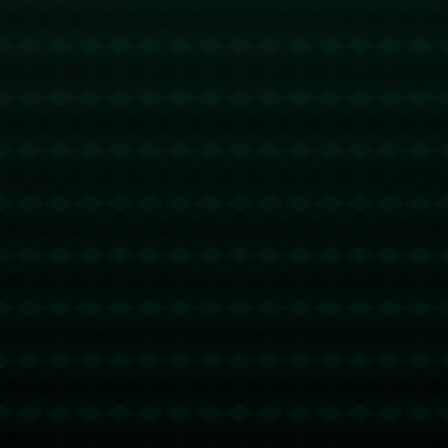
始终强调，**球队的平衡和潜力比短期的胜利更加重要**。
即便在面对压力时，他也会坚持自己的理念，以确保球队在
未来几年里保持竞争力。因此，虽然释放什克里尼亚尔和穆
阿尼可能会带来短暂的阵容调整痛苦，但对于球队的未来发
展，却是必要的战略性步骤。
无论结果如何，恩里克的决定无疑是为了球队的整体效益和
未来发展方向进行的深思熟虑。这一事件提醒我们，在足球
世界中，**每一个决定背后都有其深刻的战略意义和权衡因
素**。对于恩里克以及其他勇敢做出同样选择的教练，他们
的决策不仅仅是简单的人员调整，更是对球队多年发展道路
的方向指引。