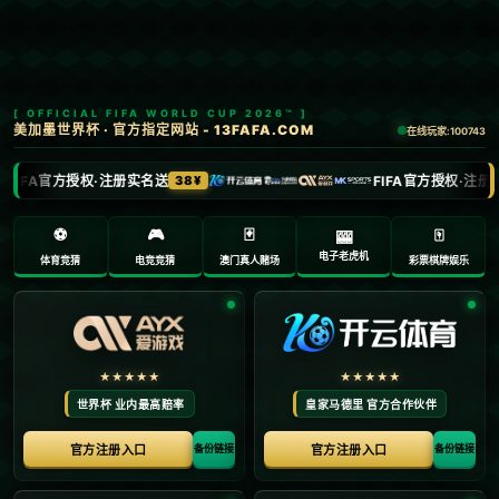
霸道至极！恩里克彻底放弃什克和穆阿尼，并
希望他们尽快离队.
栏目：九游体育
发布时间：2026-08-07
**霸道至极！恩里克彻底放弃什克和穆阿尼，并希望他们尽
快离队**
在现代足球的竞技场上，**教练的决策往往决定着球队的命
运**。一位果断的教练，能够在关键时刻做出迅速而有效的
决策，从而引领球队走向胜利。然而，当西班牙名帅路易斯
·恩里克大胆决定放弃什克里尼亚尔和穆阿尼时，他的做法
不仅引起了广泛关注，还在足球界引发了一场激烈的讨论。