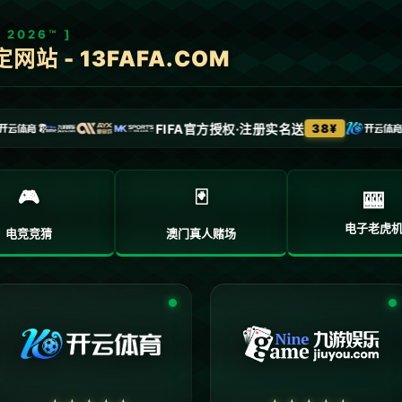
，一共打214场！恩比德如果和他比，简直
栏目：九游体育
发布时间：2026-08-09
，即便在伤病频繁的环境中，依然能够展现出超凡的耐力和坚持。例如，Joe
，揭示运动员如何在身体和心理的双重挑战中保持竞技水平。
尽管早期职业生涯中饱受伤病困扰，但他成功地恢复并成为费城76人队的关键球
的指标。以恩比德为例，他在过去几个赛季参加了大部分的常规赛和季后