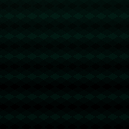
嘴巴子.
姓名
邮箱
电话
内容