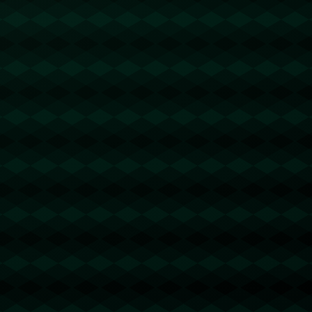
**萨拉赫的精准射术**完美结合，成为球队的一大杀手锏。
际力挽狂澜，也能为其他球员树立榜样，提高整个团队的作战