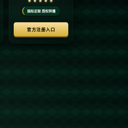
着。他选择了一个极为刁钻的角度，皮球如闪电般划过对方门