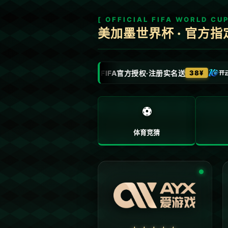
[
在刚刚结束的一场英超联赛中，**利物浦**迎来了他们的挑
量。正是在这场比赛中，迪亚斯抓住机会为萨拉赫创造了一
影响。
**比赛中的关键转折**发生在下半场，当时双方比分相
一个点球机会。在随机应变与大胆突破之间，他选择了后者