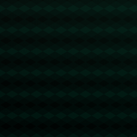
得尤为珍贵。通过这次比赛，我们可以再次看到萨拉赫不负众
从策略层面来看，迪亚斯和萨拉赫这一组合的成功，并非偶然
这种默契的配合在英超联赛中为利物浦争取了无数次关键胜
案例分析表明，很多成功球队都会有一组或多组像迪亚斯和
能力。这对于整个联赛甚至世界各大联赛都是一种值得借鉴