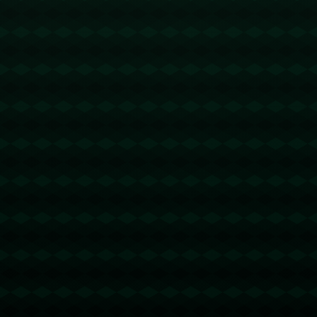
他在比赛中可以尽情展现进攻才华。
显然，“巅峰登场”不仅是个人超能力的体现，更需要**团队
默契的支撑**。当队友为球星拉开空间、接应传球时，他们
的作用同样不容忽视。
### **总结：传奇时刻的意义**