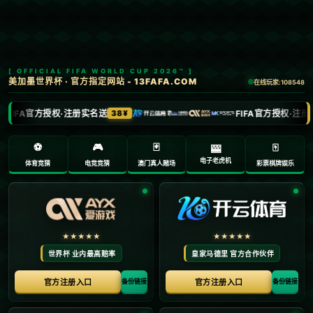
西部第六，升上来了！单节狂砍40分，巅峰登
场！.
栏目：九游体育
发布时间：2026-08-07
**西部第六，升上来了！单节狂砍40分，巅峰登场！解析新
时代篮球传奇**
在NBA竞争激烈的西部赛区，每一位球员的状态和球队的
排名变化都牵动着无数球迷的心。而当我们谈到“西部第
六，升上来了！单节狂砍40分，巅峰登场！”的情节时，这
样的盛况无疑给球迷带来了无尽的震撼和热议。**那么，这
段豪举到底发生在哪支球队和球员身上呢？今天我们不妨一