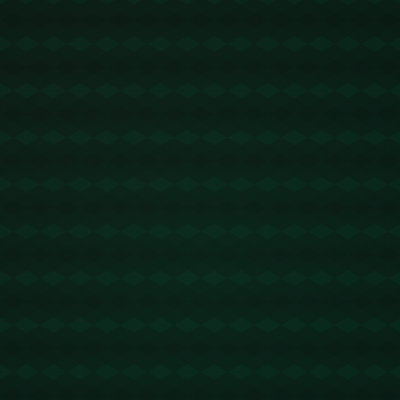
民素质的重要途径。在政策方面，国家体育总局通过整合各
类体育资源，推动场馆建设和基础设施的完善，为群众参与
体育运动提供便利条件。
在体育产业发展方面，国家体育总局也作出了卓越贡献。体
育产业不仅包括竞技体育，还涵盖体育用品制造、体育服务