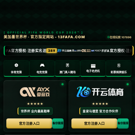
国家体育总局.
栏目：九游体育
发布时间：2026-08-07
**国家体育总局**是中国政府负责体育事业发展的主要机
构，其目标是提升国民健康水平，推动体育产业发展。这篇
文章将详细探讨国家体育总局在中国体育事业中的重要角色
及其所推动的相关政策和成果。