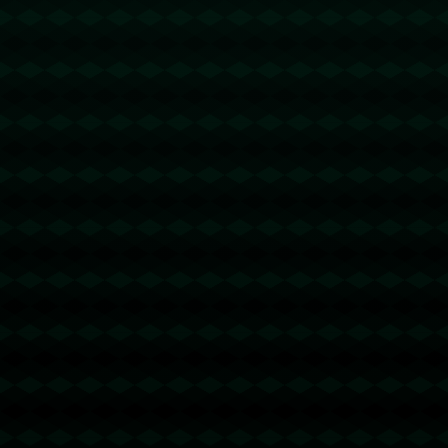
总之，国家体育总局对中国体育事业的推动作用不可忽视。
未来，总局还将继续影响和引领中国体育的发展。通过**创
新和持续支持**，不仅能够提高国家整体的竞技水平，还能
促进全民健康，推动体育产业的繁荣发展。
上一篇 : 六冠王含金量更大还是三连欧冠？[2...17].