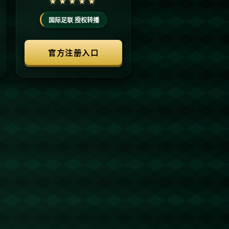
比赛的紧张与刺激，也鞭策了球队不断提升自己的实力。设想
保管期内，西班牙队并没有放松警惕，而是继续加强团队建设，