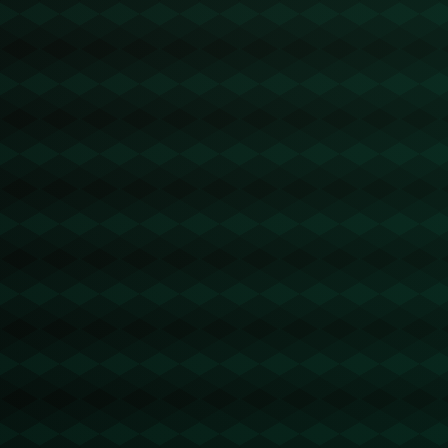
**永久保留的可能性？**