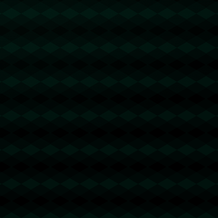
水平，并且获得欧洲杯的永久保留权，那么这支球队将无疑
目标**，从而推动了欧洲足球整体水平的提高。在足球这项