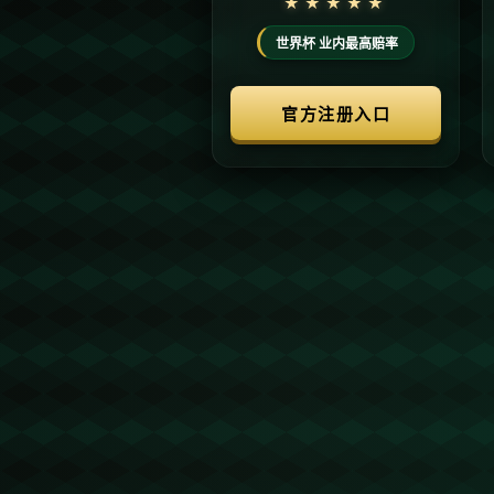
奖杯保管四年的制度实际上是一个激励机制。**它迫使每
一下，如果奖杯能永久保留，一支超级强队可能会在获得奖
**案例分析：西班牙的辉煌时代**
让我们以西班牙队为例，这支球队在2008年和2012年
以应对接下来的挑战。这种**不断追求卓越的精神**不仅