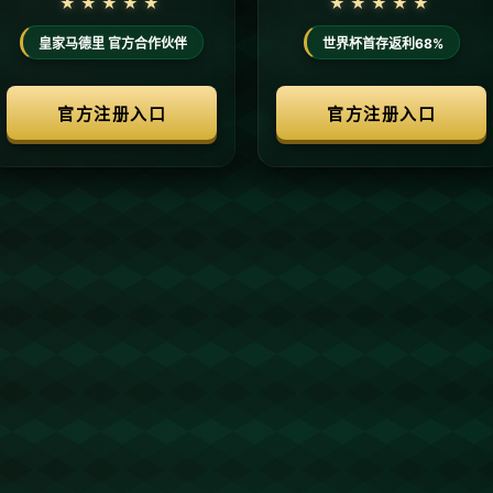
支球队在接下来的比赛中都要再次可靠实力来争取奖杯**。这不仅保留了
杯后不再努力，而其他队伍也可能失去追赶的动力。
连续两届获得欧洲杯，成就了现代足球历史上一个非凡的实力时代。在四年
帮助他们巩固了自己的王者地位，也为整个欧洲足坛树立了榜样。