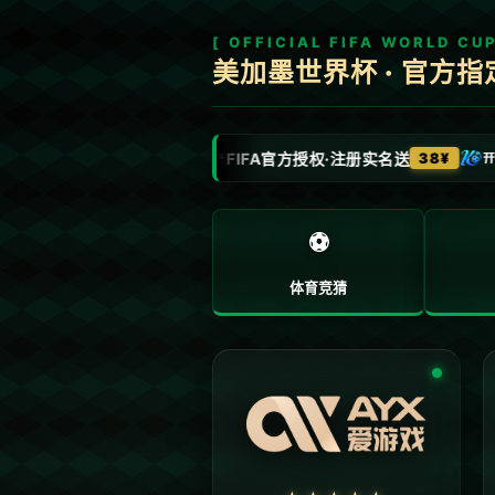
欧洲杯奖
**欧洲杯奖杯可以永久保留吗？四年保管期激励各队全力以赴
每四年一度的欧洲杯不仅是球迷的狂欢节，更是各大球队争
奖杯是否可以永久保留，至今仍是球迷和球队间津津乐道的
**欧洲杯奖杯的传统**
目前，欧洲杯奖杯通常由冠军队伍保管四年，直到下一届比赛
赛的竞争性和不确定性。如果一支球队能永久保留奖杯，将
**激励机制的重要性**