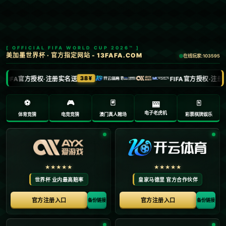
阿媒：马竞有意签下河床中场马斯坦托诺.
栏目：九游体育
发布时间：2026-08-07
**阿媒：马竞有意签下河床中场马斯坦托诺**
在足球世界中，转会市场的动态总是备受关注，而一些潜在
的交易能够引发球迷的无限期待和猜测。近期，阿根廷媒体
报道称马德里竞技对河床队的中场新星马斯坦托诺产生了浓
厚兴趣。这一消息立刻成为各种媒体报道的焦点，引发了全
球球迷的热议。那么，马斯坦托诺究竟为何如此吸引马竞的
目光？这位年轻中场的潜力如何影响马竞的未来布局？
**马斯坦托诺的崛起之路**