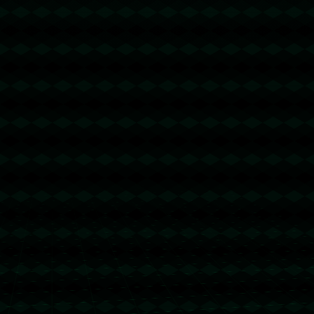
上一篇 : 老而弥坚！C罗连续22年为国家队取得进球，足坛历史首人.
下一篇 : 乒乓球——亚洲杯：梁靖崑胜古布兰.
联系方式
CONTACT US
九游体育
姓名
邮箱
电话