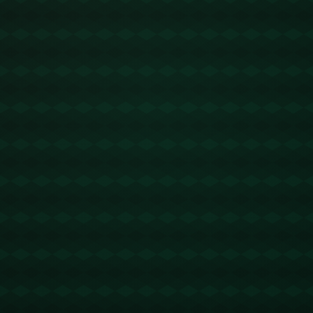
**马斯坦托诺的技术特色**
马斯坦托诺以他的*创造性传球*和果断的场上决策闻名，他
的比赛风格与马竞的战术理念不谋而合。对于马竞来说，拥
有一个具有侵略性并能快速转守为攻的中场，是在紧张对抗
中胜出的关键。马斯坦托诺的*战术灵活性*和出色的长传能
力都使他成为马竞当前中场阵容的理想补充。