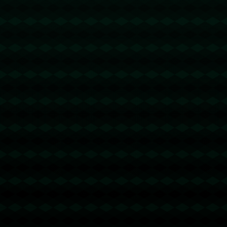
年足球提供了示范作用**。调查显示，近年来越来越多的家
长开始支持孩子踢球，从兴趣培养到专业训练的关注度不断
提升，而罗湖此次的入选者无疑为这股热潮注入了新的动
力。
---