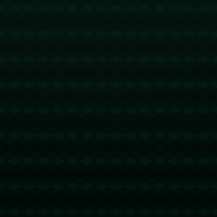
此外，政府的支持也是罗湖青训成功的重要支柱。罗湖区曾
启动一项“校园足球发展专项”，不仅完善了场地设施，还邀
请知名外援教练为学校提供教学支持。在这一政策的推动
下，罗湖的青少年足球发展驶入快车道。
---
### **青训人才的冉冉升起为全国提供启示**
我们从罗湖小将成功入选的案例中看到：中国足球的复兴之
路始于青训，而成功的青训离不开体育教育的改革和创新。
**罗湖的“足球模式”不仅是地方的宝贵经验，更为全国青少