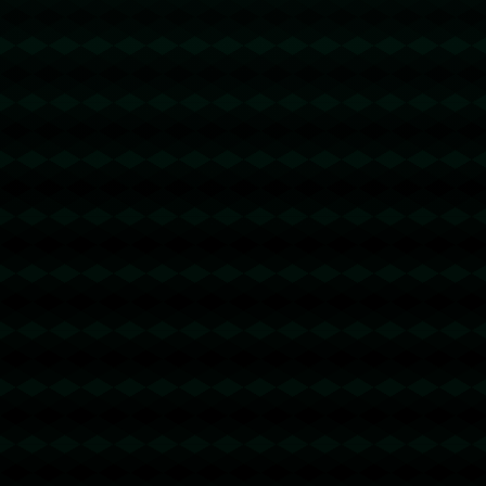
上一篇 : 体彩大乐透派奖给力 渭南彩民领走1058万.
下一篇 : 惊人发现！小乔丹的表弟竟是篮网二队的得分王？.