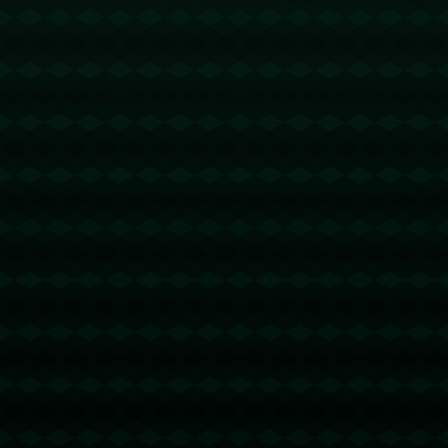
以德甲霸主拜仁慕尼黑為例，他們在萊萬多夫斯基續約期
間，同步完成多位核心球員的合同談判，奠定了球隊多年穩
定的冠軍基礎。國米此番與勞塔羅達成新約，可以被視為類
似策略的關鍵一步，目標是在意甲乃至歐冠打造更強大的競
爭力。
### **結語：期待藍黑未來的穩定與榮光**
此次*勞塔羅續約*事件不僅是一次簡單的合同談判，更是國
際米蘭在戰術核心、商業規劃與人員配置上的全盤謀劃。隨
著勞塔羅步入職業生涯黃金時期，藍黑軍團的未來走勢早已
成為歐洲足壇的焦點。國際米蘭球迷或許可以期待，這位阿
根廷射手將帶領球隊迎來更多的榮耀與勝利。
**關鍵詞**：國際米蘭、勞塔羅、續約、國米核心、藍黑军
团