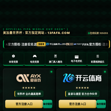
曝國際米蘭就續約一事與勞塔羅達成一致.
栏目：九游体育
发布时间：2026-08-07
**曝國際米蘭就續約一事與勞塔羅達成一致：新時代藍黑核
心的誕生？**
在近年的足球轉會市場中，球星身價上漲與資金流動頻繁已
成常態，許多頂級球隊也因此面臨「續約難題」。但在近
日，一條重大消息令國際米蘭球迷沸騰——據悉，*國際米
蘭*與球隊王牌前鋒勞塔羅·馬丁內斯（Lautaro Martínez）已
就續約事宜達成一致。這一進展無疑穩定了球隊在未來幾年
的競爭基石，並向外界釋放出國米積極進取的信號。