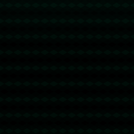
江苏少年夺冠，为中国体育注入了新的希望，也为更多怀揣
梦想的孩子们指明了方向。未来可期，中国网球的国际之路
势必更加辉煌！
上一篇 : 波爾圖這次賣不掉博爾赫斯了吧 球員拒絕轉會.
下一篇 : 党旗在基层一线高高飘扬｜唐怀斌：甄别寻亲二十载 真情救助解民忧.
联系方式
CONTACT US
九游体育
姓名