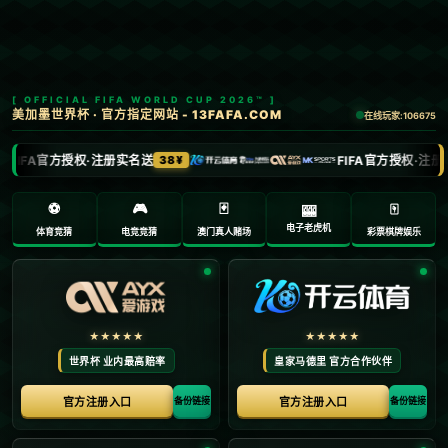
未来可期,江苏15岁少年勇夺国际网球大赛冠
军.
栏目：九游体育
发布时间：2026-08-07
**未来可期，江苏15岁少年勇夺国际网球大赛冠军**
在全球顶尖网球赛事的舞台上，一位年仅15岁的江苏少年成
功脱颖而出，勇夺冠军。这样的壮举不仅代表了个人的突
破，更象征着中国青少年在体育领域迈向国际的足迹。*这
是一场青春与激情的较量，也是实力与梦想的完美诠释*。
未来可期，这位少年为中国网球注入了崭新的活力。
### 初生牛犊不怕虎，少年书写励志传奇