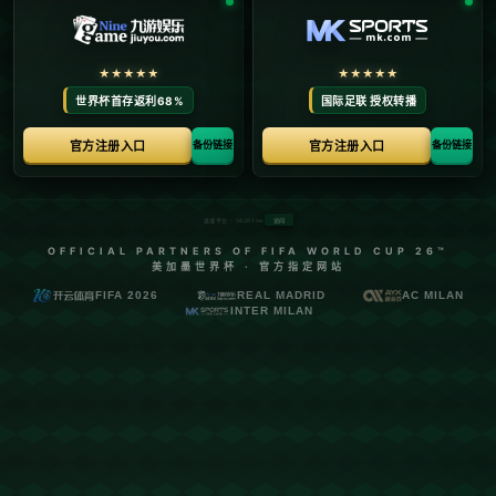
這一事件無疑加深了球員、俱樂部與市場各方之間的微妙關
係。
### **波爾圖出售博爾赫斯的計劃與挑戰**
作為葡萄牙足球聯賽的傳統豪門，波爾圖以其造星、賣星的
能力享譽歐洲。這家俱樂部一直以低價引進潛力球員，再通
過優秀的培養和聯賽表現高價出售，從而維持俱樂部的財務
健康。然而，據報導，波爾圖今年的財務壓力較大，他們急
需將博爾赫斯轉會市場化，以緩解自身需求並進一步強化陣
容。
博爾赫斯作為隊中最有潛力的球員之一，是數家歐洲球隊的
目標。他出生於波爾圖青訓，並在一線隊表現出色，但***
偏偏在這轉會關鍵期，他的個人選擇讓俱樂部無法實現預期
收益***。拒絕轉會並不僅僅是個性問題，這背後可能默藏
著更多深層次的原因。