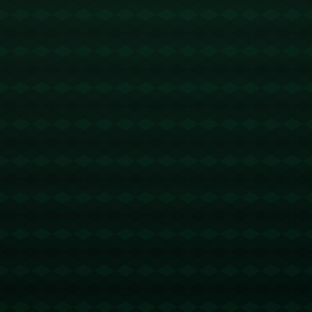
1. **對新球隊的不認可**：外媒指出，試圖引入他的俱樂部
屬於歐洲資歷普通的中游球隊，這與博爾赫斯心目中「只加
盟知名頂級豪門」的夢想相去甚遠。
2. **擔心職業生涯穩定性**：不少新東家僅將博爾赫斯視作
短期升值的籌碼。如果贸然換隊，可能面臨上場時間不足甚
至被外租的狀況，這無疑對剛剛初露頭角的他是巨大風險。
3. **情感與忠誠因素**：作為波爾圖培養多年的「自己
人」，博爾赫斯有可能希望再留隊一至兩季，幫助球隊在歐
冠賽場有所突破。加上本地球迷的支持，讓他更難下定決心
離開。
### **博爾圖此交易失敗的潛在影響**
**對波爾圖而言，這筆交易告吹的後果不容小視。**一方
面，俱樂部未能及時套現，支撐優化陣容或改善財政狀況，