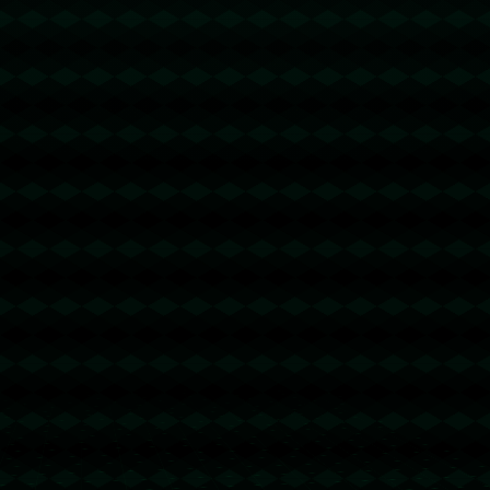
的這場「對峙」中，誰才是真正的贏家？未來仍值得期待。
**
上一篇 : 歐足聯數據：上賽季歐洲頂級聯賽主帥平均任期不到16個月！.
下一篇 : 未来可期,江苏15岁少年勇夺国际网球大赛冠军.
联系方式
CONTACT US
九游体育
姓名
邮箱