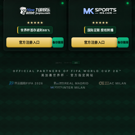
---
### **赛前看点：十亿对决的悬念**
本场比赛的最大看点无疑是双方的豪华阵容。纽卡斯尔联在
得到沙特资本注入后，阵容硬实力大幅上升。本赛季在英超
稳居前四的表现让他们有了与一线豪门正面对话的底气。而
阿森纳这边，则因为在争冠路上的稳定表现被寄予厚望。这
场对阵，一方面是阿森纳争夺积分缩小与榜首曼城差距的重
要战役，另一方面则是纽卡斯尔联想在主场证明自己的绝好
机会。
从市场估值来看，阿森纳全队总身价高达6.3亿欧元，纽卡
斯尔也以4.5亿欧元紧随其后。这场比赛不仅仅是赛场上的
较量，更是一场来自资本和战术的双重对决。
---