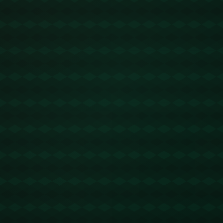
的突破和射门。在这种情况下，格拉利什需要提升自己的创
造力和决策能力，以便在场上找到突破口。
除此之外，**心理因素也是不可忽视的**。在连续几场重要
比赛未能取得进球的压力下，球员可能会感到紧张，进而影
响在场上的发挥。如何在心理上做到更好的调整，是格拉利
什和教练组需要共同面对的课题。根据一些体育心理学家的
研究，建立和增强“锚定信念”可以帮助球员在压力下保持冷