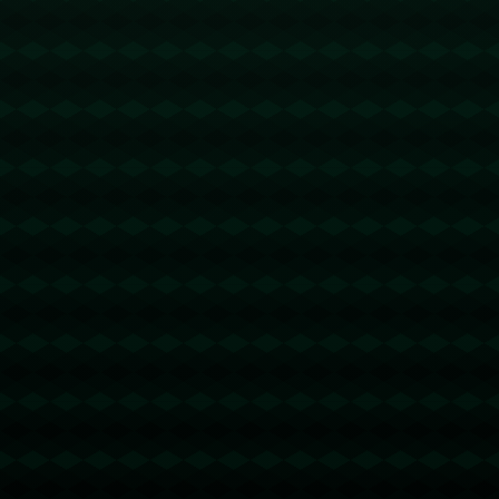
值得一提的是，许多人认为格拉利什的情况类似于一位曾在
英超效力的著名球员——阿扎尔。在效力切尔西时期，阿扎
尔尽管在英超表现出众，但在欧冠中也曾经历过一段时间的
低谷。通过不断调整心态和战术适应，阿扎尔最终在欧冠赛
场上找回了进球感觉。**这为格拉利什提供了一个借鉴的典
型案例**。
在未来的赛季中，我们期待格拉利什能够通过调整位置、加
强心理建设以及适应对手的防守策略，重新找回他在欧冠赛
场上的进球感觉。对于一个具备如此天赋的球员来说，这无