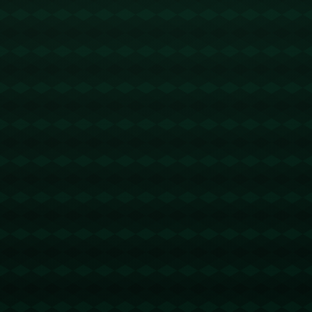
静，提高成功几率。